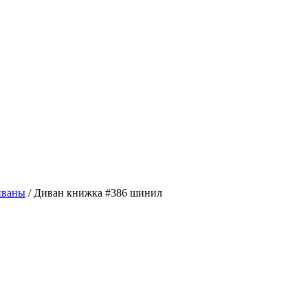
иваны
/
Диван книжка #386 шинил