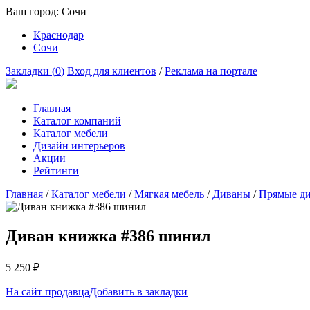
Ваш город:
Сочи
Краснодар
Сочи
Закладки (
0
)
Вход для клиентов
/
Реклама на портале
Главная
Каталог компаний
Каталог мебели
Дизайн интерьеров
Акции
Рейтинги
Главная
/
Каталог мебели
/
Мягкая мебель
/
Диваны
/
Прямые д
Диван книжка #386 шинил
5 250
₽
На сайт продавца
Добавить в закладки