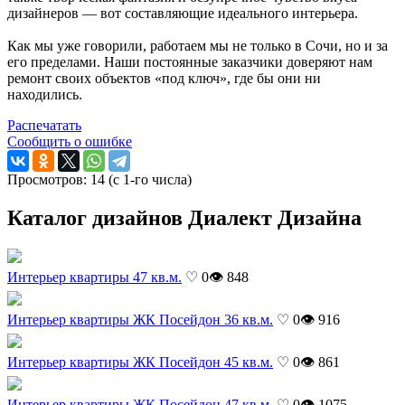
дизайнеров — вот составляющие идеального интерьера.
Как мы уже говорили, работаем мы не только в Сочи, но и за
его пределами. Наши постоянные заказчики доверяют нам
ремонт своих объектов «под ключ», где бы они ни
находились.
Распечатать
Сообщить о ошибке
Просмотров: 14 (с 1-го числа)
Каталог дизайнов Диалект Дизайна
Интерьер квартиры 47 кв.м.
♡ 0
👁 848
Интерьер квартиры ЖК Посейдон 36 кв.м.
♡ 0
👁 916
Интерьер квартиры ЖК Посейдон 45 кв.м.
♡ 0
👁 861
Интерьер квартиры ЖК Посейдон 47 кв.м.
♡ 0
👁 1075