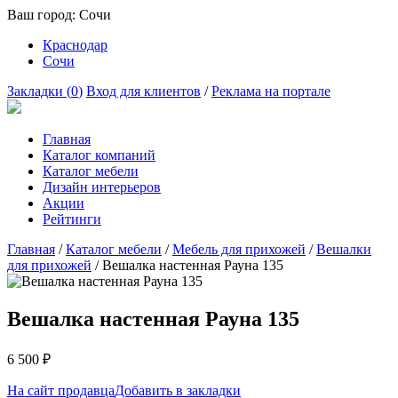
Ваш город:
Сочи
Краснодар
Сочи
Закладки (
0
)
Вход для клиентов
/
Реклама на портале
Главная
Каталог компаний
Каталог мебели
Дизайн интерьеров
Акции
Рейтинги
Главная
/
Каталог мебели
/
Мебель для прихожей
/
Вешалки
для прихожей
/
Вешалка настенная Рауна 135
Вешалка настенная Рауна 135
6 500
₽
На сайт продавца
Добавить в закладки