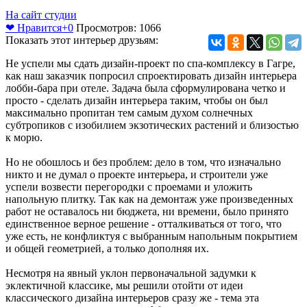
На сайт студии
❤ Нравится
+0
Просмотров: 1066
Показать этот интерьер друзьям:
Не успели мы сдать дизайн-проект по спа-комплексу в Гагре,
как наш заказчик попросил спроектировать дизайн интерьера
лобби-бара при отеле. Задача была сформулирована четко и
просто - сделать дизайн интерьера таким, чтобы он был
максимально пропитан тем самым духом солнечных
субтропиков с изобилием экзотических растений и близостью
к морю.
Но не обошлось и без проблем: дело в том, что изначально
никто и не думал о проекте интерьера, и строители уже
успели возвести перегородки с проемами и уложить
напольную плитку. Так как на демонтаж уже произведенных
работ не оставалось ни бюджета, ни времени, было принято
единственное верное решение - отталкиваться от того, что
уже есть, не конфликтуя с выбранным напольным покрытием
и общей геометрией, а только дополняя их.
Несмотря на явный уклон первоначальной задумки к
эклектичной классике, мы решили отойти от идеи
классического дизайна интерьеров сразу же - тема эта