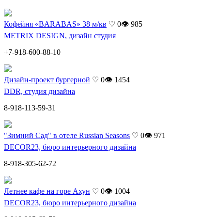
Кофейня «BARABAS» 38 м/кв
♡ 0
👁 985
METRIX DESIGN, дизайн студия
+7-918-600-88-10
Дизайн-проект бургерной
♡ 0
👁 1454
DDR, студия дизайна
8-918-113-59-31
"Зимний Сад" в отеле Russian Seasons
♡ 0
👁 971
DECOR23, бюро интерьерного дизайна
8-918-305-62-72
Летнее кафе на горе Ахун
♡ 0
👁 1004
DECOR23, бюро интерьерного дизайна